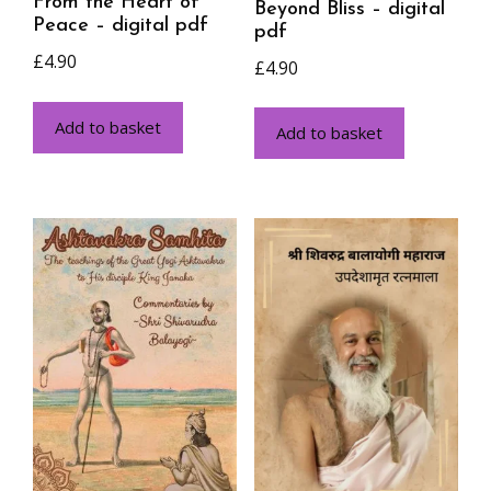
From the Heart of
Beyond Bliss – digital
Peace – digital pdf
pdf
£
4.90
£
4.90
Add to basket
Add to basket