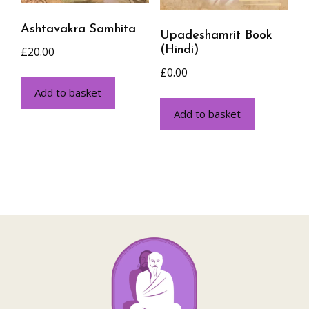
Ashtavakra Samhita
Upadeshamrit Book
(Hindi)
£
20.00
£
0.00
Add to basket
Add to basket